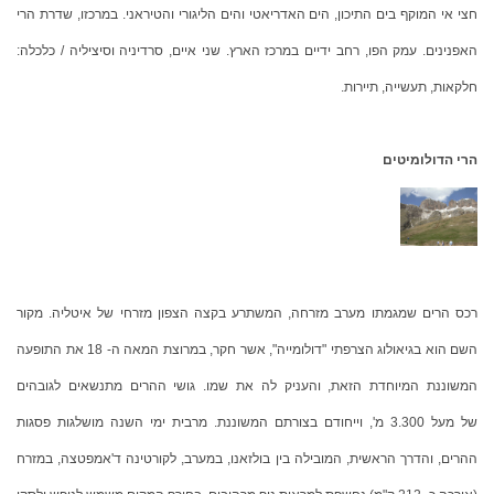
חצי אי המוקף בים התיכון, הים האדריאטי והים הליגורי והטיראני. במרכזו, שדרת הרי
האפנינים. עמק הפו, רחב ידיים במרכז הארץ. שני איים, סרדיניה וסיציליה / כלכלה:
חלקאות, תעשייה, תיירות.
הרי הדולומיטים
רכס הרים שמגמתו מערב מזרחה, המשתרע בקצה הצפון מזרחי של איטליה. מקור
השם הוא בגיאולוג הצרפתי "דולומייה", אשר חקר, במרוצת המאה ה- 18 את התופעה
המשוננת המיוחדת הזאת, והעניק לה את שמו. גושי ההרים מתנשאים לגובהים
של מעל 3.300 מ', וייחודם בצורתם המשוננת. מרבית ימי השנה מושלגות פסגות
ההרים, והדרך הראשית, המובילה בין בולזאנו, במערב, לקורטינה ד'אמפטצה, במזרח