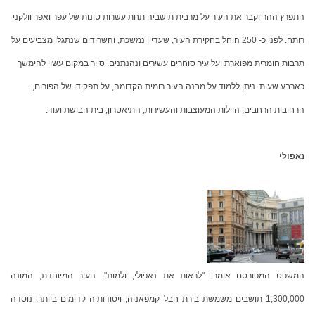
התפרץ ההר וקבר את העיר על מרבית תושביה תחת עשרות טונות של עפר ואפר וולקני
רותח. לפני כ- 250 הוחל בחקירת העיר, שעדיין נמשכת, והשרידים שנתגלו מצביעים על
תרבות חומרית מפוארת ועל עיר סוחרים עשירים ונהנתנים. סיור במקום עשוי להימשך
כארבע שעות. ניתן ללמוד על מבנה העיר רומית הקדומה, על תפקידו של הפורום,
הרחובות הרחבים, הוילות המעוצבות והעשירות, התיאטרון, בית הבושת ועוד.
נאפולי
המשפט המפורסם אומר: "לראות את נאפולי, ולמות". העיר המיוחדת, המונה
1,300,000 תושבים משמשת בירת חבל קמפאניה, ויסודותיה קדומים ביותר. נוסדה