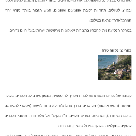
(אורכה כ- 212 ק"מ) נחשפת למראות נוף מרהיבים. בחורף המקום משמש לנופש ולסקי
ובקייץ, לטיולים, תחרויות רכיבת אופנועים ואופניים. הגוש הגבוה ביותר נקרא "הרי
המרמלאדה" (נראה בצילום).
במהלך הנסיעה ניתן להבחין בתצורות גיאולוגיות מרשימות, יערות ובעלי חיים נדירים.
כפרי צ'ינקווה טרה
קבוצה של כפרים המשתרעת לגדות מפרץ לה ספציה, מצפון מערב לו. הכפרים, בעיקר
חמישה (חמש אדמות) מקושרים בדרך פתלתלה ולא נוחה לגישה (אפשרי להגיע גם
ברכבת מיוחדת), ומרביתם כפרים תלויים, ה"דבוקים" אל צלע ההר. תושבי הכפרים
עוסקים בחקלאות, בעיקר בגידול כרמי יין, ובתיירות.
ביקור בכפרים, ובעיקר בשלושה מהם: וורנאזה, מנארולה וריומאג'יורה, חושף לתייר