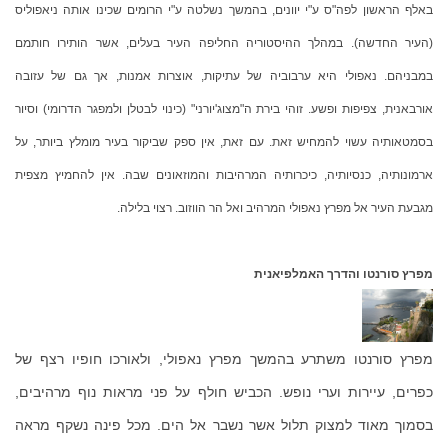
באלף הראשון לפה"ס ע"י יוונים, בהמשך נשלטה ע"י הרומים שכינו אותה ניאפוליס
(העיר החדשה). במהלך ההיסטוריה החליפה העיר בעלים, אשר הותירו חותמם
במבניהם. נאפולי היא ערבוביה של עתיקות, אוצרות אמנות, אך גם של עזובה
אורבאנית, צפיפות ופשע. זוהי בירת ה"מצוג'יורני" (כינוי לבטלן ולמפגר הדרומי) וסיור
בסמטאותיה עשוי להמחיש זאת. עם זאת, אין ספק שביקור בעיר מומלץ ביותר, על
ארמונותיה, כנסיותיה, כיכרותיה המרהיבות והמוזאונים שבה. אין להחמיץ מצפית
מגבעת העיר אל מפרץ נאפולי המרהיב ואל הר הווזוב. רצוי בלילה.
מפרץ סורנטו והדרך האמלפיאנית
מפרץ סורנטו משתרע בהמשך מפרץ נאפולי, ולאורכו חופיו רצף של
כפרים, עיירות וערי נופש. הכביש חולף על פני מראות נוף מרהיבים,
בסמוך מאוד למצוק תלול אשר נשבר אל הים. מכל פינה נשקף מראה