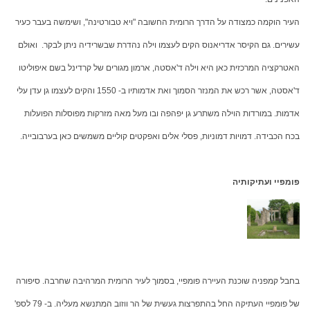
העיר הוקמה כמצודה על הדרך הרומית החשובה "ויא טבורטינה", ושימשה בעבר כעיר
עשירים. גם הקיסר אדריאנוס הקים לעצמו וילה נהדרת שבשרידיה ניתן לבקר. ואולם
האטרקציה המרכזית כאן היא וילה ד'אסטה, ארמון מגורים של קרדינל בשם איפוליטו
ד'אסטה, אשר רכש את המנזר הסמוך ואת אדמותיו ב- 1550 והקים לעצמו גן עדן עלי
אדמות. במורדות הוילה משתרע גן יפהפה ובו מעל מאה מזרקות מפוסלות הפועלות
בכח הכבידה. דמויות דמוניות, פסלי אלים ואפקטים קוליים משמשים כאן בערבובייה.
פומפיי ועתיקותיה
בחבל קמפניה שוכנת העיירה פומפיי, בסמוך לעיר הרומית המרהיבה שחרבה. סיפורה
של פומפיי העתיקה החל בהתפרצות געשית של הר ווזוב המתנשא מעליה. ב- 79 לספ'