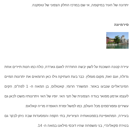
יתרונה של העיר במיקומה, אי שם במרכז החלק הצפוני של טוסקנה.
סירמיונה
עיירה קטנה השוכנת על לשון יבשה החודרת לאגם גארדה, כולה כמו חנות תיירים אחת
גדולה, ועם זאת, מקום מומלץ. כבר בעת העתיקה גילו כאן הרומאים את יתרונות המיים
המינראליים שנבעו באזור. המשורר הרומי, קאטולוס, בן המאה ה- 1 לפה"ס, הקים
לעצמו ארמון מפואר בגדה הצפונית של חצי האי. יופיו של האי ויתרונותיו משכו לכאן גם
עשירים ומפורסמים מכל העולם, כמו למשל זמרת האופרה מריה קאלאס.
בעיירה, המתאפיינת בסמטאותיה הציוריות, בתי הקפה והמסעדות שבה ניתן לבקר גם
בטירת סקאליג'רי, בני משפחה שהיו דוכסי מילאנו במאה ה- 14.