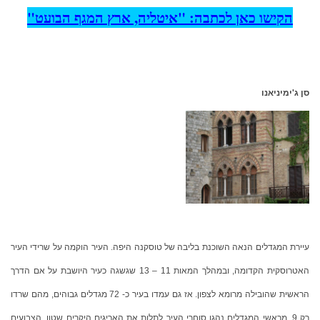
הקישו כאן לכתבה: "איטליה, ארץ המגף הבועט"
סן ג'ימיניאנו
עיירת המגדלים הנאה השוכנת בליבה של טוסקנה היפה. העיר הוקמה על שרידי העיר
האטרוסקית הקדומה, ובמהלך המאות 11 – 13 שגשגה כעיר היושבת על אם הדרך
הראשית שהובילה מרומא לצפון. אז גם עמדו בעיר כ- 72 מגדלים גבוהים, מהם שרדו
רק 9. מראשי המגדלים נהגו סוחרי העיר לתלות את האריגים היקרים שטוו, הצבועים