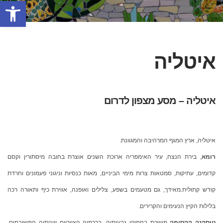
פתח סרגל
איטליה
איטליה – מסע מצפון לדרום
איטליה, ארץ המגף המרהיבה והמגוונת.
רומא
, בירת הנצח, עיר האימפריה ארוכת השנים אוצרת בחובה מיסתורין וקסם
קדומים, עתיקות, סמטאות צרות מימי הביניים, מאות כנסיות וניגוני פעמונים וחרדת
קודש קתולית.מאידך, גם מטעמים בשפע, צלילים ואופנה, אווירת כיף ותאורה רכה
בלילות הקיץ הנעימים והקרירים.
טוסקנה הקסומה
מושכת בחמוקי גבעותיה, בכרמיה הציוריים ויינותיה המשובחים,