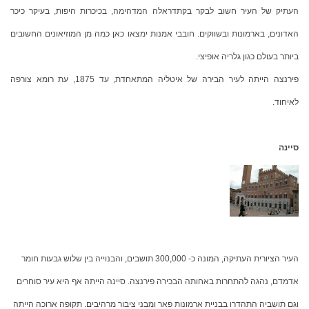
העתיק של העיר חשוב לבקר בקתדראלה המדהימה, בכיכרות היפות, בעיקר כיכר
האדונים, בארמונות ובשווקים. חובבי אמנות ימצאו כאן כמה מן המוזיאונים החשובים
ביותר בעולם כגון גלריה אופיצי.
פירנצה הייתה לעיר הבירה של איטליה המתאחדת, עד 1875, עת רומא צורפה
לאיחוד.
סיינה
העיר הציורית העתיקה, המונה כ- 300,000 תושבים, והבנוייה בין שלוש גבעות חומר
אדמדם, נהגה להתחרות באחותה הבכירה פירנצה. סיינה הייתה אף היא עיר סוחרים
וגם תושביה התהדרו בבניית ארמונות פאר ומבני ציבור מרהיבים. תקופה ארוכה הייתה