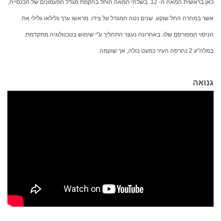
כאן בראשית המאה ה- 12. בשלהי המאה הוחל בהקמת מגדל הפעמונים של הכנסייה,
אשר במהרה החל שוקע. שנים נטה המגדל על צידו. מראשו ערך גלילאו גלילי את
הניסוי המפורסם שלו. באחרונה נעצר התהליך ע"י שימוש בטכנולוגיה מתקדמת.
במלה"ע 2 נהרסה העיר כמעט כולה, אך שוקמה.
גנואה