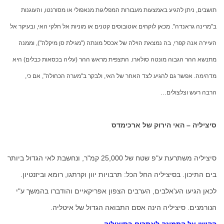
תושבים, ניתן להגיע באמצעות מעבורות המפליגות מנאפולי או מסורנטו, והעוגנות
ב"מרינה גראנדה". מכאן לוקחים אוטובוסים קטנים או מוניות אל חלקי האי, ובעיקר אל
העיירה אנה קפרי, בה נמצאת הוילה של אכסל מונתה ("מגילת סן מיקלה"), וממנה
מתנשא ההר הגבוה מונטה סולארו. התצפית מראש ההר (עליה בכסאות כבלים) היא
מדהימה. אפשר גם להגיע לצד האחר של האי, ולבקר ב"מערה הכחולה", אם כי,
הרבה רעש וצלצולים…
סיציליה – האי הירוק של ארכימדס
סיציליה משתרעת ע"פ שטח של 25,000 קמ"ר, ונחשבת לאי הגדול ביותר
בים התיכון. בסיציליה החל הכל: תרבויות יוון וקרתגו, רומא וביזנטיון.
לכאן הגיעו הע'אלבים, הערבים הצפון אפריקאיים והודברו בהמשך ע"י
הנורמנים. סיציליה הינה אסם התבואה הגדול של איטליה.