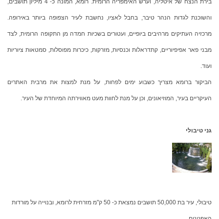
בירת הנצח של איטליה, וערש האימפריה הרומית. רומא, המונה כ- 4 מיליון תושבים,
והשוכנת לגדות הנהר טיבר, בחבל לאציו, נחשבת לעיר הצפופה ביותר באירופה.
מרכזיה העתיקים מרהיבים ביופיים, ועטורים בשכיות חמדה מן התקופה הרומית, לצד
מבני פאר אפיפיוריים, קתדראלות וכנסיות, מזרקות, כיכרות מפוסלות, סמטאות ציוריות
ועוד.
הביקור ברומא מצריך כשבוע ימים לפחות, על מנת למצות את מרבית האתרים
העיקריים בעיר, המוזיאונים, וכן על מנת לחוות מעט מאווירתה המיוחדת של העיר.
גני טיבולי
טיבולי, עיר בת 50,000 תושבים נמצאת כ- 50 ק"מ מזרחית לרומא, ובנוייה על מורדות
האפנינים.