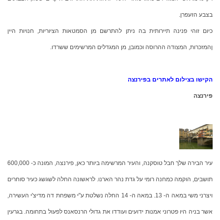
בצבע הזעפרן.
כיום זוהי פנינה תיירותית בה ניתן להתרשם מן הסמטאות הציוריות, חנויות היין
ןהמזכרות, המצודה ההרוסה וכמובן, מן המגדלים המרשימים ששרדו.
הקישו בצילום לאתרים בפירנצה
פירנצה
עיר הבירה שלך חבל טוסקנה, והעיר המרשימה ביותר כאן, פירנצה, המונה כ- 600,000
תושבים, הוקמה כמחנה רומי על גדת נהר הארנו. לראשונה החלה לשגשג כעיר סוחרים
ויצרני משי במאה ה- 13. במאה ה- 14 החלה נשלטת ע"י משפחת דה מדיצ'י העשירה,
אשר בניה היו פטרוני אמנות ידועים ועודדו את גדולי הרנסאנס לפעול בתחומה. בגרעין