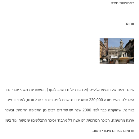
באמצעות סירה.
וורונה
עירם היפה של רומיאו וג'ולייט (את בית יוליה חשוב לבקר) , משתרעת משני עברי נהר
האדיג'ה. העיר מונה 230,000 תושבים, ונחשבת ליפה ביותר בחבל וונטו, לאחר וונציה.
בוורונה, שהוקמה כבר לפני 2000 שנה יש שרידים רבים מן התקופה הרומית, ובעקר
ארנה מרשימה. הכיכר המרכזית, "פיאצה דל ארבה" (כיכר התבלינים) שימשה עוד בימי
הרומים כפורום ציבורי חשוב.