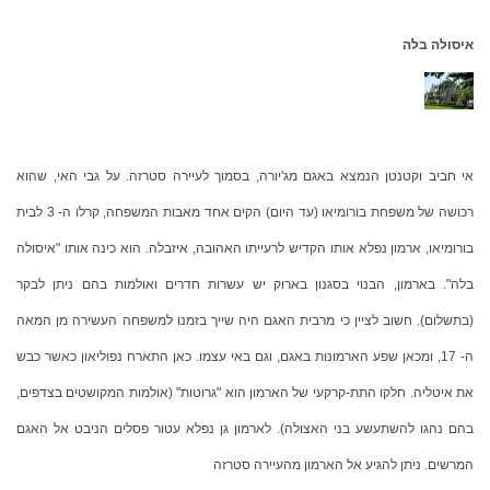
איסולה בלה
אי חביב וקטנטן הנמצא באגם מג'יורה, בסמוך לעיירה סטרזה. על גבי האי, שהוא
רכושה של משפחת בורומיאו (עד היום) הקים אחד מאבות המשפחה, קרלו ה- 3 לבית
בורומיאו, ארמון נפלא אותו הקדיש לרעייתו האהובה, איזבלה. הוא כינה אותו "איסולה
בלה". בארמון, הבנוי בסגנון בארוק יש עשרות חדרים ואולמות בהם ניתן לבקר
(בתשלום). חשוב לציין כי מרבית האגם היה שייך בזמנו למשפחה העשירה מן המאה
ה- 17, ומכאן שפע הארמונות באגם, וגם באי עצמו. כאן התארח נפוליאון כאשר כבש
את איטליה. חלקו התת-קרקעי של הארמון הוא "גרוטות" (אולמות המקושטים בצדפים,
בהם נהגו להשתעשע בני האצולה). לארמון גן נפלא עטור פסלים הניבט אל האגם
המרשים. ניתן להגיע אל הארמון מהעיירה סטרזה