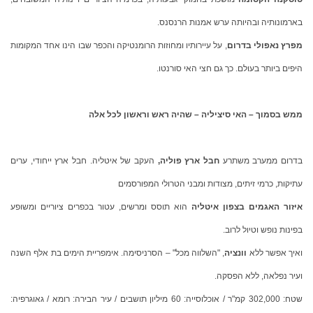
בארמונותיה ובהיותה ערש אמנות הרנסנס.
מפרץ נאפולי בדרום
, על עיירותיו ומחוזות הרומנטיקה והכפר שבו הינו אחד המקומות
היפים ביותר בעולם. כך גם חצי האי סורנטו.
ממש בסמוך – האי סיציליה – שהיה ראש וראשון לכל אלה
בדרום ממערב משתרע
חבל ארץ פוליה,
העקב של איטליה. חבל ארץ ייחודי, ערים
עתיקות, כרמי זיתים, מצודות ומבני הטרולי המפורסמים
איזור האגמים בצפון איטליה
הוא תוסס ומרשים, עטור בכפרים ציוריים ומשופע
בפינות נופש וטיול לרוב.
ואיך אפשר ללא
וונציה
, "השלווה מכל" – הסרניסימה. אימפריית הימים בת אלף השנה
ועיר נפלאה, ללא הפסקה.
שטח: 302,000 קמ"ר / אוכלוסייה: 60 מיליון תושבים / עיר הבירה: רומא / גאוגרפיה: