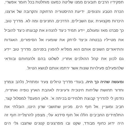
תפקידיו הרבים תובעים ממנו שליטה כמעט מוחלטת בכל חומר אפשרי
,
הכרת הטבע והנופים
,
ידיעת ההיסטוריה הרחוקה והקרובה של ארצנו
,
היכרות מקצועית
,
עם השבילים
,
הדרכים
,
החניונים ומה לא
.
מדריך טוב
,
כך סברנו מאז ומעולם
,
יידע תמיד כיצד להנהיג את קבוצתו כיצד להוביל
את מטייליו בבטחה וכיצד לרתק את שומעיו אל הסיפורים
,
האגדות
והתיאורים השונים אותם הוא מפליא להפגין בפניהם
.
מדריך טוב יידע
גם לכוון את קהל ההולכים אחריו
,
לשלוט בהם ולהנחותם ובוודאי
שלהפעילם פעילויות שונות אשר ירתמו אותם לנושא הטיול.
ומעשה שהיה כך היה
.
בעודי מדריך טיולים צעיר ומתחיל
,
נלהב ונמרץ
וחדור תחושת שליחות חינוכית ורעיונית לאהבת הארץ נופיה ואתריה
,
נזדמן לי להדריך קבוצת תלמידים בכיתה א
'.
ולאן הפעם
?
למסלול קצר
,
חביב ומעניין
.
אל חוף הים
.
מכיוון שתושבי שרון היננו
,
הובלתי את
התלמידים החביבים הללו אל חוף סידנא עלי
,
מצפון להרצלייה חוף זה
היה ידוע כחוף מבודד
,
שקט ובו מפרצונים קטנים שחצבו גלי הים