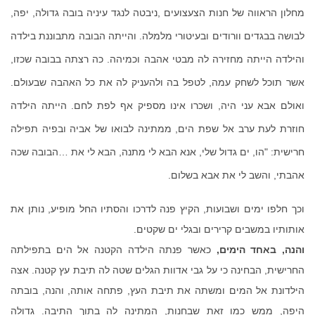
מחלון הראווה של חנות הצעצועים
,
ניבטה לנגד עיניה בובה גדולה
,
יפה
,
לבושה בבגדים וורודים ובעיטורי מלמלה
.
והייתה הבובה מתבוננת בילדה
והילדה הייתה מחזירה לה מבטי אהבה וכמיהה
.
כה רצתה בבובה שכזו
,
אשר תוכל לשחק עמה
,
לטפל בה ולהעניק לה את כל האהבה שבעולם
.
ואולם אבא עני היה
,
ושכרו אינו מספיק אף לפת לחם
.
הייתה הילדה
חוזרת לעת ערב אל שפת הים
,
ממתינה לבואו של אביה ובפיה תפילה
חרישית
: "
הו
,
ים גדול שלי
,
אנא הבא לי מתנה
,
הבא לי את
…
הבובה שכה
אהבתי
,
והשב לי את אבא בשלום.
וכך חלפו ימים ושבועות
,
הקיץ פנה לדרכו והסתיו החל מופיע
,
נותן את
אותותיו במשבים קרירים ובגלי ים שקטים.
והנה
,
באחד הימים
,
כאשר פנתה הילדה הקטנה אל הים בתפילתה
החרישית
,
הבחינה כי על גבי אדוות הגלים שטה לה תיבת עץ קטנה
.
אצה
הילדונת אל המים ומשתה את תיבת העץ
,
פתחה אותה
,
והנה
,
בובתה
היפה
,
ממש כמו זאת שבחנות
,
המתינה לה בתוך התיבה
.
גדולה