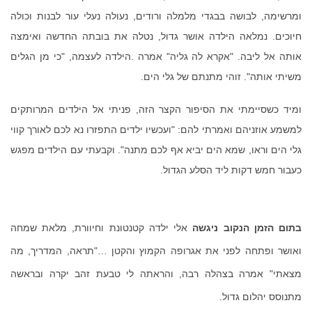
ומרשימה
,
לבושה בבגדי מלמלה ורודים
,
נעולה נעלי עור לבנות וכולה
חיוכים
.
נמלאה הילדה אושר גדול
,
נטלה את בובתה החדשה ואימצה
אותה אל ליבה
. "
אקרא לה גליה
"
אמרה
.
הילדה לעצמה
, "
כי מן הגלים
משיתי אותה
". זוהי מתנתם של גלי הים.
ומיד כשסיימתי את הסיפור הקצר הזה
,
פניתי אל הילדים המרותקים
למשמע אוזניהם ואמרתי להם
: "
ועכשיו ילדים התפזרו נא לכם לאורך קווי
גלי הים וראו
,
שמא הים יביא אף לכם מתנה
".
וקבעתי עם הילדים מפגש
כעבור חמש
דקות ליד הסלע הגדול.
בתום הזמן הנקוב ניגשה
אלי ילדה קטנטונת וחיוורת
,
מלאת שמחה
ואושר ופתחה לפני את אגרופה הקמוץ והקטן
…"
תראה
,
המדריך
,
מה
מצאתי
"
אמרה בצהלה רבה
,
והראתה לי טבעת זהב יקרה ובראשה
מתנוסס יהלום גדול.