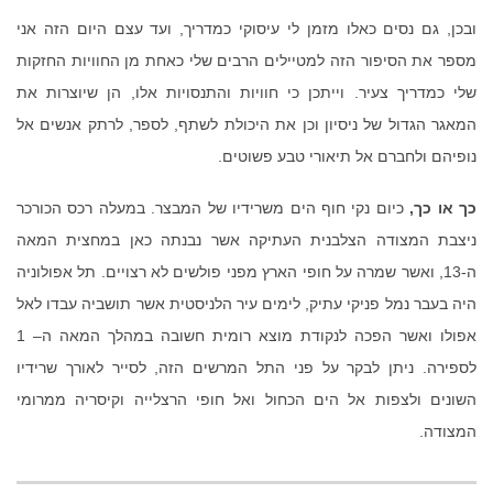
ובכן
,
גם נסים כאלו מזמן לי עיסוקי כמדריך
,
ועד עצם היום הזה אני
מספר את הסיפור הזה למטיילים הרבים שלי כאחת מן החוויות החזקות
שלי כמדריך צעיר
.
וייתכן כי חוויות והתנסויות אלו
,
הן שיוצרות את
המאגר הגדול של ניסיון וכן
את היכולת לשתף
,
לספר
,
לרתק אנשים אל
נופיהם ולחברם אל תיאורי טבע פשוטים.
כך או כך
,
כיום נקי חוף הים משרידיו של המבצר
.
במעלה רכס הכורכר
ניצבת המצודה הצלבנית העתיקה אשר נבנתה כאן במחצית המאה
ה
-13,
ואשר שמרה על חופי הארץ מפני פולשים לא רצויים
.
תל אפולוניה
היה בעבר נמל פניקי עתיק
,
לימים עיר הלניסטית אשר תושביה עבדו לאל
אפולו ואשר הפכה לנקודת מוצא רומית חשובה במהלך המאה ה
– 1
לספירה
.
ניתן לבקר על פני התל המרשים הזה
,
לסייר לאורך שרידיו
השונים ולצפות אל הים הכחול ואל
חופי הרצלייה וקיסריה ממרומי
המצודה.