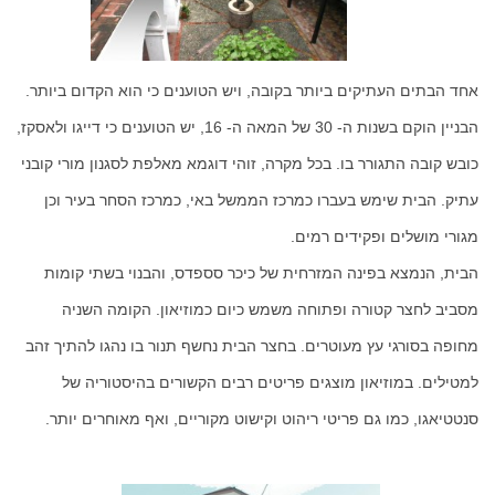
אחד הבתים העתיקים ביותר בקובה, ויש הטוענים כי הוא הקדום ביותר.
הבניין הוקם בשנות ה- 30 של המאה ה- 16, יש הטוענים כי דייגו ולאסקז,
כובש קובה התגורר בו. בכל מקרה, זוהי דוגמא מאלפת לסגנון מורי קובני
עתיק. הבית שימש בעברו כמרכז הממשל באי, כמרכז הסחר בעיר וכן
מגורי מושלים ופקידים רמים.
הבית, הנמצא בפינה המזרחית של כיכר סספדס, והבנוי בשתי קומות
מסביב לחצר קטורה ופתוחה משמש כיום כמוזיאון. הקומה השניה
מחופה בסורגי עץ מעוטרים. בחצר הבית נחשף תנור בו נהגו להתיך זהב
למטילים. במוזיאון מוצגים פריטים רבים הקשורים בהיסטוריה של
סנטטיאגו, כמו גם פריטי ריהוט וקישוט מקוריים, ואף מאוחרים יותר.