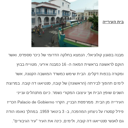
בית העירייה
מבנה בסגנון קולוניאלי, הנמצא בחלקה הדרומי של כיכר סספדס, ואשר
הוקם לראשונה בראשית המאה ה- 16 כמבנה אירעי, מטוייח בבוץ
ומקורה בכפות דקלים. הבית שימש כמשרד המושבה הקטנה, אשר
לימים תהפוך לבירתה (הראשונה) של קובה, סנטיאגו דה קובה. במרוצת
השנים שופץ הבית אך עיצובו המקורי נשמר. כיום מתנהלים ענייני
העירייה מן הבית. ממרפסת הבניין, הקרוי Palacio de Gobierno הכריז
פידל קסטרו על ניצחון המהפכה, ב- 3 בינואר 1959. במהלך נאומו הודה
גם לאנשי סנטייאגו דה קובה, ולימים, כינה את העיר "עיר הגיבורים".