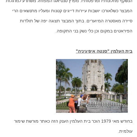
הנשקף מחלונותיו ומרפסותיו. מפרץ סנטיאגו המפותל משתרע למרגלות
המבצר כשלאורכו יושבות עיירות דייגים קטנות ומעליו מתנשאים הרי
סיירה מאסטרה המיוערים. בתוך המבצר תצוגה יפה של תולדות
הפיראטים במקום וכן כלי נשק בני התקופה.
בית העלמין "סנטה איפיגיניה"
בחודש מאי 1979 הוכר בית העלמין הענק הזה כאתר מורשת שימור
עולמית.