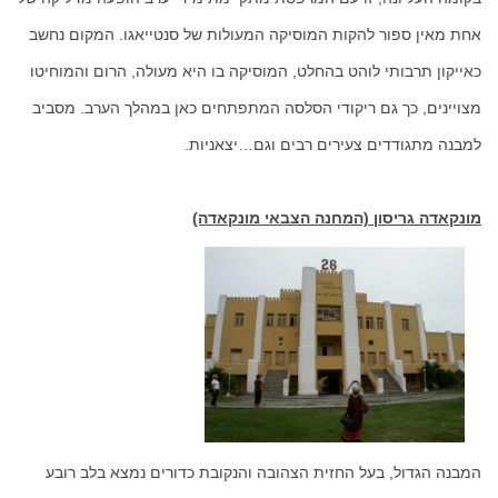
אחת מאין ספור להקות המוסיקה המעולות של סנטייאגו. המקום נחשב
כאייקון תרבותי לוהט בהחלט, המוסיקה בו היא מעולה, הרום והמוחיטו
מצויינים, כך גם ריקודי הסלסה המתפתחים כאן במהלך הערב. מסביב
למבנה מתגודדים צעירים רבים וגם…יצאניות.
מונקאדה גריסון (המחנה הצבאי מונקאדה)
המבנה הגדול, בעל החזית הצהובה והנקובת כדורים נמצא בלב רובע