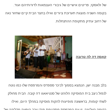
של ולאסקז, פריטים אישיים של גיבורי העצמאות לדורותיהם ועוד.
בקומה השניה מוצגת תערוכת ציורים ואילו בחצר הבית קיים שחזור נאה
של רחוב עתיק מתקופת ההתנחלות.
קאסה דה לה טרובה
בלב מבנה ישן, הנמצא בסמוך לכיכר סספדס והמרפסת שלו כמו נוטה
לנפול ניצב בית המוסיקה הלוהט של סנטיאאגו דה קובה. הבית מחולק
לשתי קומות, בראשונה מופיעות להקות מוסיקה במהלך היום, ואילו
בקומה העליונה, זו עם המרפסת מתקיימת מידי ערב הופעה מדליקה של