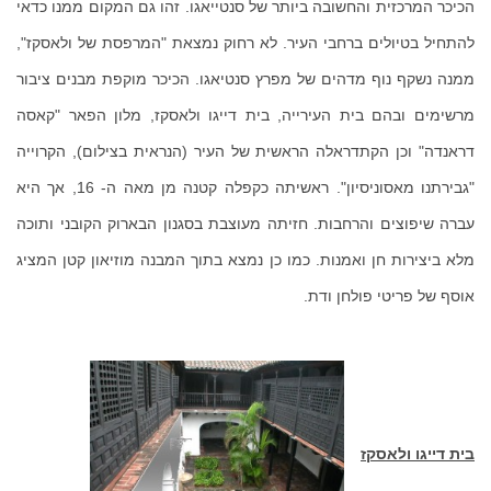
הכיכר המרכזית והחשובה ביותר של סנטייאגו. זהו גם המקום ממנו כדאי
להתחיל בטיולים ברחבי העיר. לא רחוק נמצאת "המרפסת של ולאסקז",
ממנה נשקף נוף מדהים של מפרץ סנטיאגו. הכיכר מוקפת מבנים ציבור
מרשימים ובהם בית העירייה, בית דייגו ולאסקז, מלון הפאר "קאסה
דראנדה" וכן הקתדראלה הראשית של העיר (הנראית בצילום), הקרוייה
"גבירתנו מאסוניסיון". ראשיתה כקפלה קטנה מן מאה ה- 16, אך היא
עברה שיפוצים והרחבות. חזיתה מעוצבת בסגנון הבארוק הקובני ותוכה
מלא ביצירות חן ואמנות. כמו כן נמצא בתוך המבנה מוזיאון קטן המציג
אוסף של פריטי פולחן ודת.
בית דייגו ולאסקז