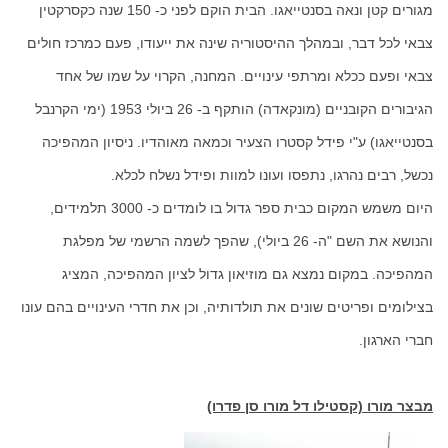
מגורים קטן ונאה בסנטייאגו. הבית הוקם לפני כ- 150 שנה כקסרקטין
צבאי לכל דבר, ובמהלך ההיסטוריה שינה את ייעודו, פעם כמרכז חולים
צבאי ופעם ככלא ומרתפי עינויים. המחנה, הקרוי על שמו של אחד
הגיבורים הקובניים (מונקאדה) הותקף ב- 26 ביולי 1953 (ימי הקרנבל
בסנטייאגו) ע"י פידל קסטרו הצעיר וכמאה מאוהדיו. ניסיון המהפיכה
נכשל, רבים נהרגו, נתפסו ועונו למוות ופידל נשלח לכלא.
היום משמש המקום כבית ספר גדול בו לומדים כ- 3000 תלמידים,
והנושא את השם "ה- 26 ביולי), שהפך לשמה הרשמי של מפלגת
המהפיכה. במקום נמצא גם מוזיאון גדול לציון המהפיכה, המציג
בצילומים ופריטים שונים את תולדותיה, וכן את חדרי העינויים בהם עונו
חברי הארגון.
מבצר מורו (קסטילו דל מורו סן פדרו)