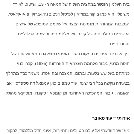
בית העלמין הוכשר במחצית השניה של המאה ה- 19, ושיטוט לאורך
משעוליו הוא כמו ביקור במוזיאון לפיסול ועיצוב ניאו-ברוקי וניאו-קלאסי.
המצבות המהודרות מזמינות הצצה אל עולמם המופלא של אישים
הקשורים בתולדותיה של קובה, על מלחמותיה והישגיה הכלכליים
והחברתיים.
בין הקברים הפזורים במקום בסדר מופתי נמצא גם המאוזוליאום של
חוסה מרטי, גיבור מלחמת העצמאות האחרונה (1895). קברו בנוי
כמתחם בעל שש צלעות, ובתוכו, המצבה ובה אפרו. משמר כבד מתחלף
בצעידה נוקשה בכל חצי שעה. עוד טמונים כאן עמנואל דה סספדס, "אבי
האומה", גיבורי המהפיכה האחרונה וכן קומפאיי סקונדו, מוסיקאי מהולל.
אודותי – עוזי טאובר
מאז שהתוודעתי אל עולם הטיולים והתיירות, אינני חדל מללמוד, לחקור,