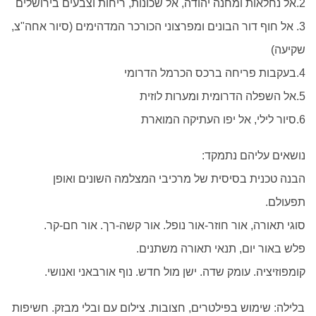
2.אל נחלאות ומחנה יהודה, אל שכונות, ריחות וצבעים בירושלים
3. אל חוף דור הבונים ומפרצוני הכורכר המדהימים (סיור אחה"צ,
שקיעה)
4.בעקבות פריחה ברכס הכרמל הדרומי
5.אל השפלה הדרומית ומערות לוזית
6.
סיור לילי,
אל יפו העתיקה המוארת
נושאים עליהם נתמקד:
הבנה טכנית בסיסית של מרכיבי המצלמה השונים ואופן
תפעולם.
סוגי תאורה, אור חוזר-אור נופל. אור קשה-רך. אור חם-קר.
פלש באור יום, תנאי תאורה משתנים.
קומפוזיציה. עומק שדה. ישן מול חדש. נוף אורבאני ואנושי.
בלילה: שימוש בפילטרים, חצובות. צילום עם ובלי מבזק. חשיפות