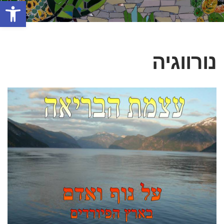
פתח סרגל
נורווגיה