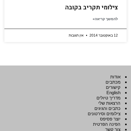
צילומי תקריב בקובה
להמשך קריאה»
12 באוקטובר 2014
אין תגובות
אודות
מכתבים
קישורים
English
מדריך טיולים
הרצאות שלי
כתבים והגיגים
צילומים וסירטונים
יוצר פסיפס
הפינה הפרטית
צור קשר