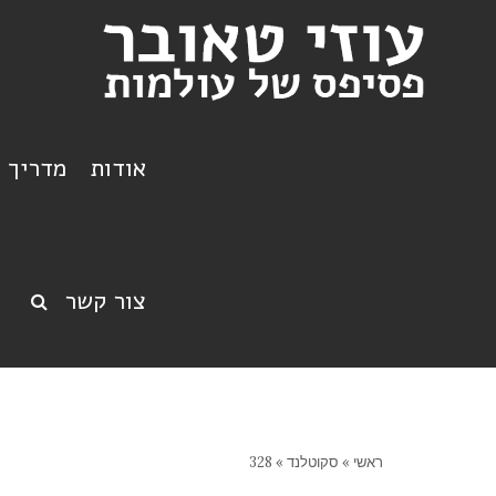
אודות
מדריך ט
צור קשר
ראשי
»
סקוטלנד
»
328