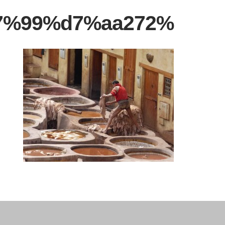
%d7%a9%d7%a7%d7%95%d7%a4%d7%99%d7%aa272