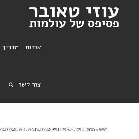
אודות
מדריך ט
צור קשר
ראשי
»
מרוקו
»
%d7%a9%d7%a7%d7%95%d7%a4%d7%99%d7%aa272