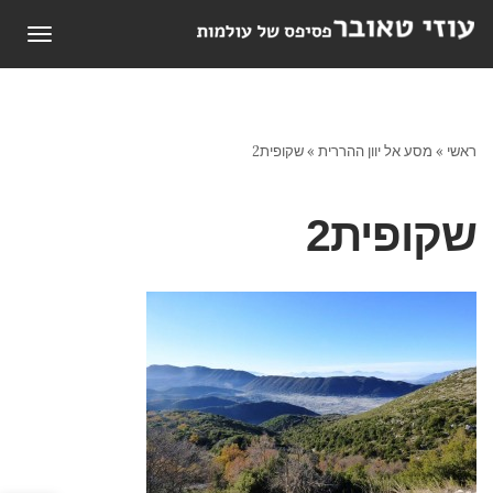
תפריט
ראשי
»
מסע אל יוון ההררית
»
שקופית2
שקופית2