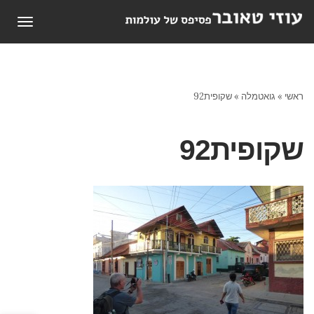
תפריט
ראשי
»
גואטמלה
»
שקופית92
שקופית92