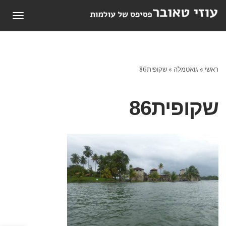
תפריט
ראשי
»
גואטמלה
»
שקופית86
שקופית86