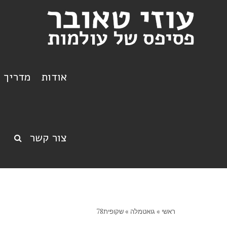
אודות
מדריך ט
צור קשר
ראשי
»
גואטמלה
»
שקופית78