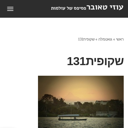
תפריט
ראשי
»
גואטמלה
»
שקופית131
שקופית131