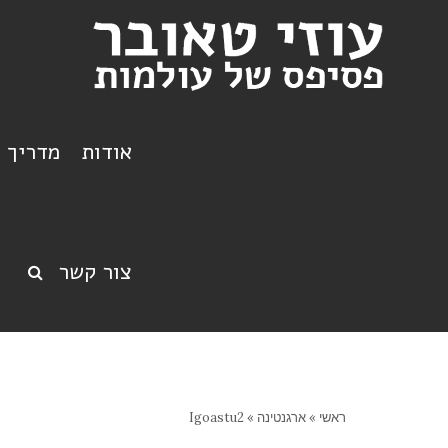
אודות
מדריך ט
צור קשר
ראשי
»
ארגנטינה
»
Igoastu2