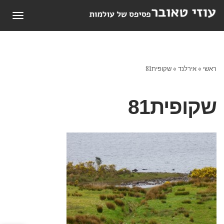
תפריט
ראשי
»
אירלנד
»
שקופית81
שקופית81