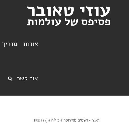
אודות
מדריך ט
צור קשר
ראשי
»
רשמים מאירופה
»
פוליה
»
Pulia (7)