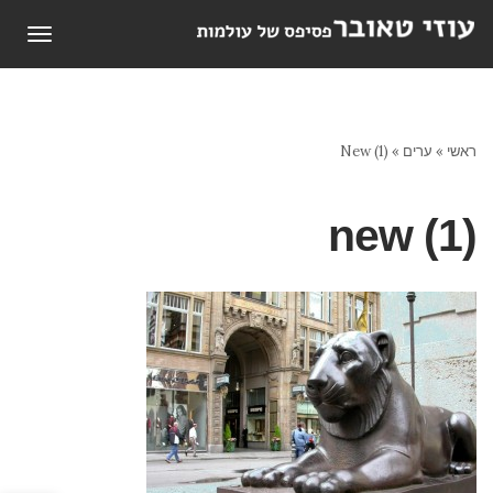
תפריט
ראשי
»
ערים
»
New (1)
new (1)