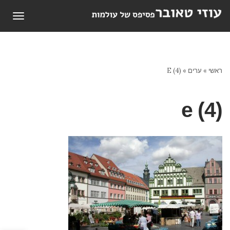
תפריט
ראשי
»
ערים
»
E (4)
e (4)