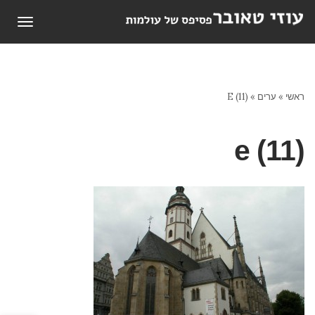
תפריט
ראשי
»
ערים
»
E (11)
e (11)