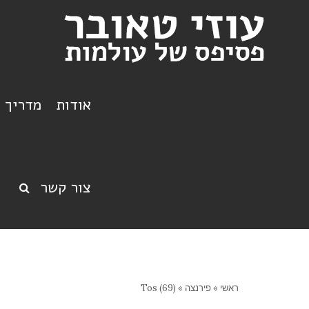
אודות
מדריך ט
צור קשר
ראשי
»
פירנצה
»
Tos (69)