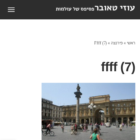
תפריט
ראשי
»
פירנצה
»
Ffff (7)
ffff (7)