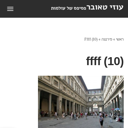
תפריט
ראשי
»
פירנצה
»
Ffff (10)
ffff (10)