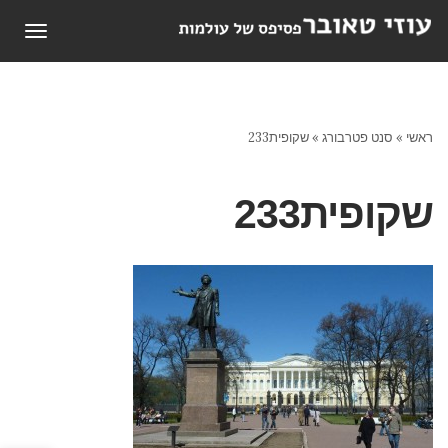
תפריט
ראשי
»
סנט פטרבורג
»
שקופית233
שקופית233