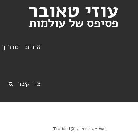
אודות
מדריך ט
צור קשר
ראשי
»
טרינידאד
»
Trinidad (3)