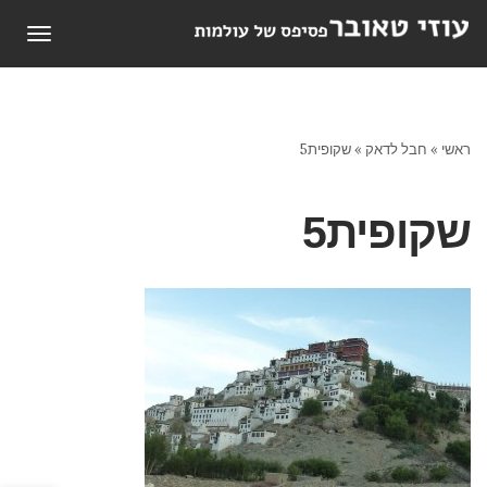
תפריט
ראשי
»
חבל לדאק
»
שקופית5
שקופית5