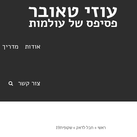
אודות
מדריך ט
צור קשר
ראשי
»
חבל לדאק
»
שקופית19