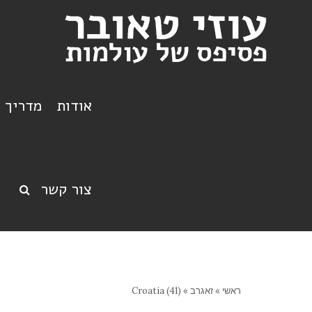
אודות
מדריך ט
צור קשר
ראשי
»
זאגרב
»
Croatia (41)