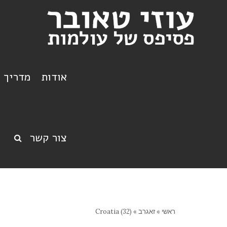
אודות
מדריך ט
צור קשר
ראשי
»
זאגרב
»
Croatia (32)