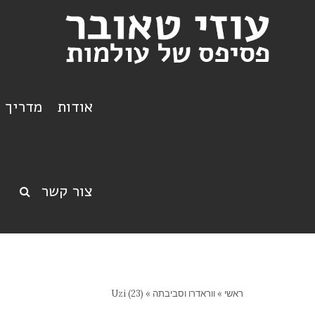
אודות
מדריך ט
צור קשר
ראשי
»
ווראדרו וסביבתה
»
Uzi (23)