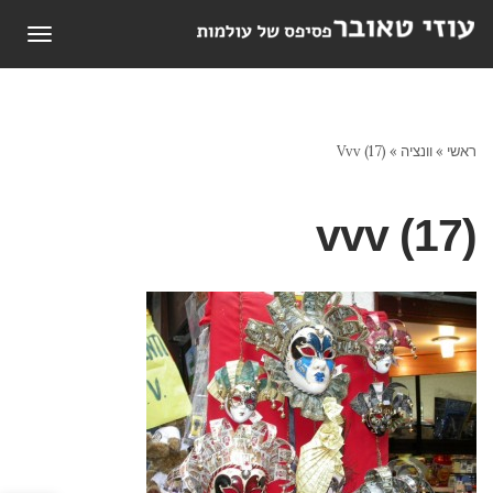
תפריט
ראשי
»
וונציה
»
Vvv (17)
vvv (17)