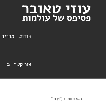
אודות
מדריך ט
צור קשר
ראשי
»
וונציה
»
Ttt (42)