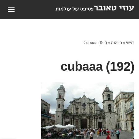
תפריט
ראשי
»
הוואנה
»
Cubaaa (192)
cubaaa (192)