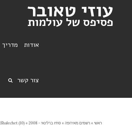
אודות
מדריך ט
צור קשר
ראשי
»
רשמים מאירופה
»
סתיו ברלינאי - 2008
»
Shalechet (10)