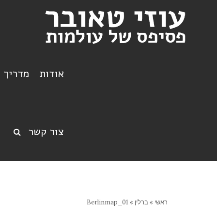
אודות
מדריך ט
צור קשר
ראשי
»
ברלין
»
Berlinmap_01