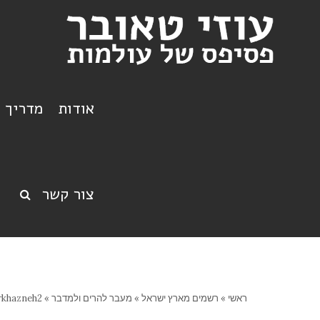
אודות
מדריך ט
צור קשר
ראשי
»
רשמים מארץ ישראל
»
מעבר להרים ולמדבר
»
rkhazneh2