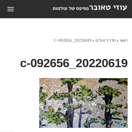
תפריט
ראשי
»
מדריך טיולים
»
20220619_092656-C
20220619_092656-c