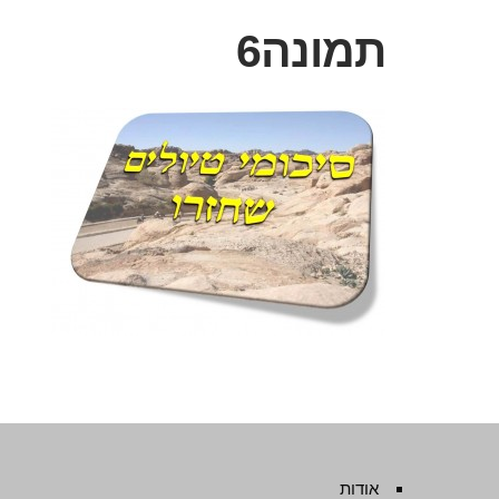
תמונה6
אודות