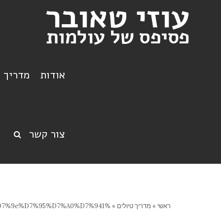
אודות
מדריך ט
צור קשר
ראשי
»
מדריך טיולים
»
%d7%aa%d7%9e%d7%95%d7%a0%d7%941