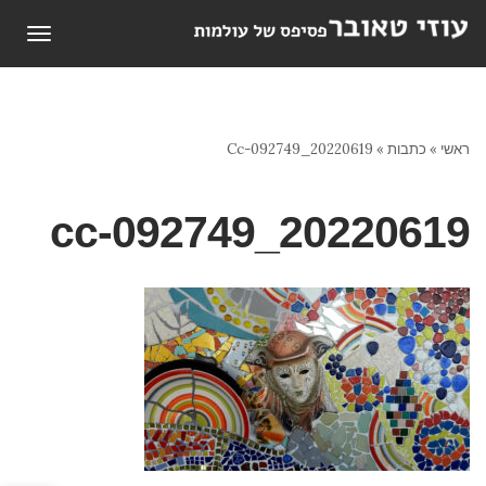
תפריט
ראשי
»
כתבות
»
20220619_092749-Cc
20220619_092749-cc