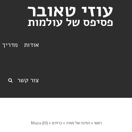
אודות
מדריך ט
צור קשר
ראשי
»
הפינה של מאיה
»
כרתים
»
Maya (10)