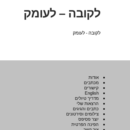
לקובה – לעומק
לקובה - לעומק
אודות
מכתבים
קישורים
English
מדריך טיולים
הרצאות שלי
כתבים והגיגים
צילומים וסירטונים
יוצר פסיפס
הפינה הפרטית
צור קשר