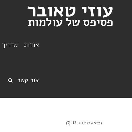
אודות
מדריך ט
צור קשר
ראשי
»
פראג
»
1131 (7)