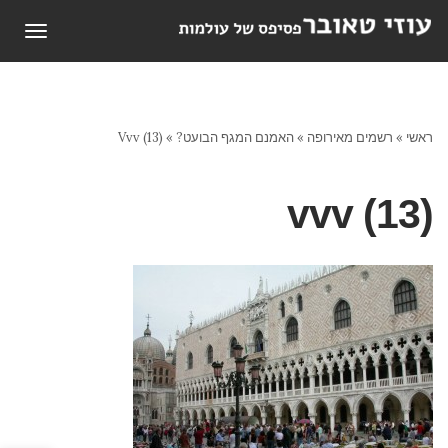
תפריט
ראשי
»
רשמים מאירופה
»
האמנם המגף הבועט?
»
Vvv (13)
vvv (13)