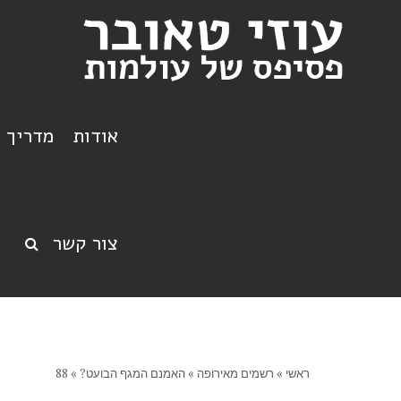
אודות
מדריך ט
צור קשר
ראשי
»
רשמים מאירופה
»
האמנם המגף הבועט?
»
88