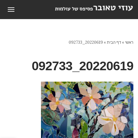
תפריט
ראשי
»
דף הבית
»
20220619_092733
20220619_092733