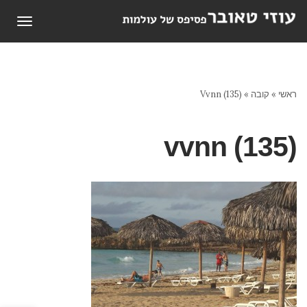
תפריט
ראשי
»
קובה
»
Vvnn (135)
vvnn (135)