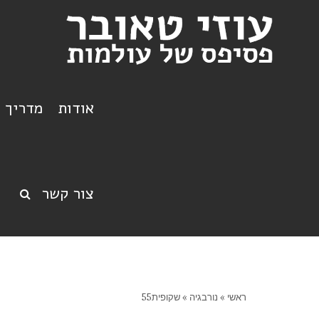
אודות
מדריך ט
צור קשר
ראשי
»
נורבגיה
»
שקופית55