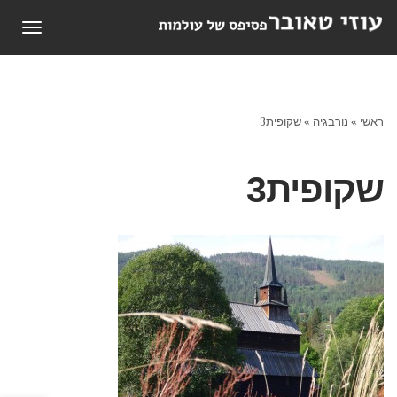
תפריט
ראשי
»
נורבגיה
»
שקופית3
שקופית3