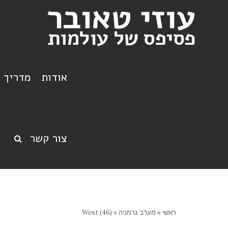
אודות
מדריך ט
צור קשר
ראשי
»
מערב גרמניה
»
West (46)