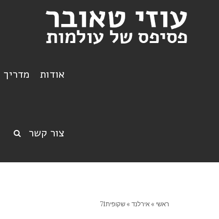
אודות
מדריך ט
צור קשר
ראשי
»
אירלנד
»
שקופית71